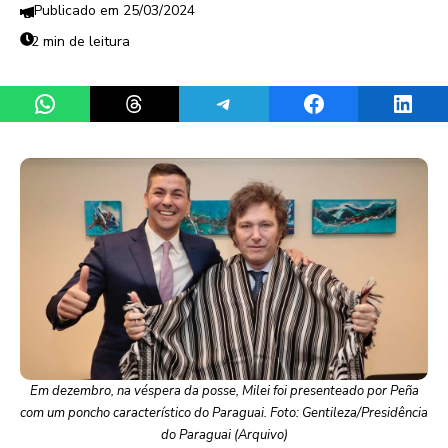
25/03/2024
2 min de leitura
Share on WhatsApp
Share on Threads
Share on Telegram
Share on Facebook
Share 
Em dezembro, na véspera da posse, Milei foi presenteado por Peña
com um poncho característico do Paraguai. Foto: Gentileza/Presidência
do Paraguai (Arquivo)