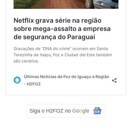
Siga o H2FOZ no
G
o
o
g
l
e