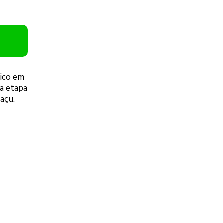
tico em
ra etapa
açu.