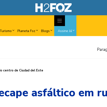
Turismo
Planeta Foz
Blogs
Assine Já
Parag
 do centro de Ciudad del Este
 recape asfáltico em r