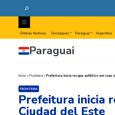
Últimas Notícias
Destaques
Paraguai
Argentina
Paraguai
Início
»
Fronteira
»
Prefeitura inicia recape asfáltico em ruas
FRONTEIRA
Prefeitura inicia
Ciudad del Este