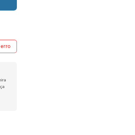
 erro
ira
nça