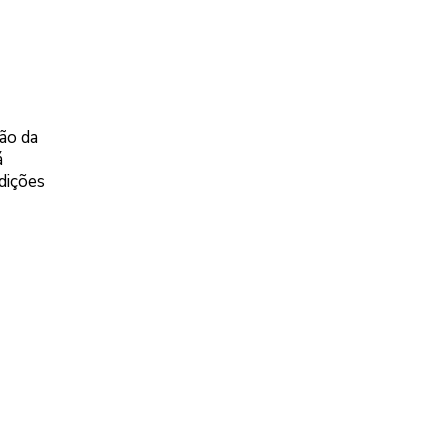
ão da
á
dições