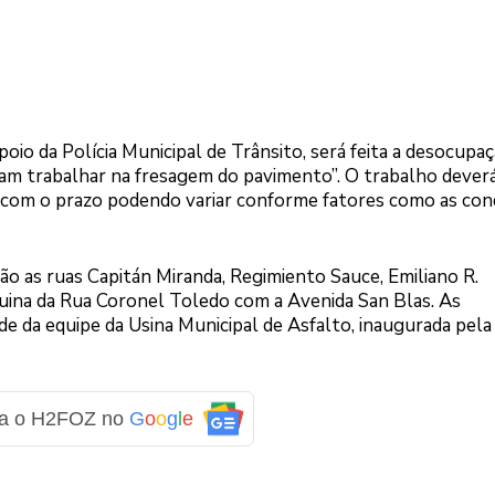
oio da Polícia Municipal de Trânsito, será feita a desocupaç
am trabalhar na fresagem do pavimento”. O trabalho dever
 com o prazo podendo variar conforme fatores como as con
são as ruas Capitán Miranda, Regimiento Sauce, Emiliano R.
uina da Rua Coronel Toledo com a Avenida San Blas. As
e da equipe da Usina Municipal de Asfalto, inaugurada pela
ga o H2FOZ no
G
o
o
g
l
e