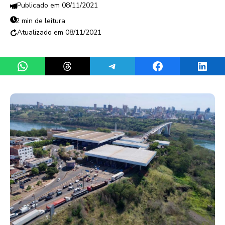
08/11/2021
2 min de leitura
08/11/2021
Share on WhatsApp
Share on Threads
Share on Telegram
Share on Facebook
Share 