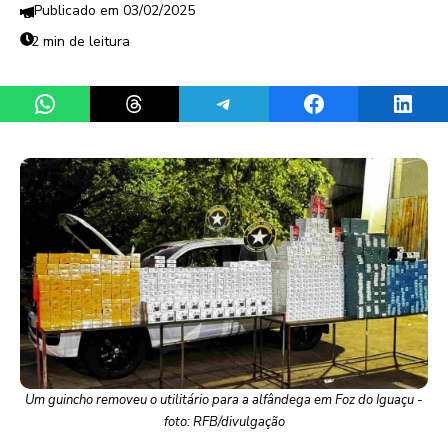
03/02/2025
2 min de leitura
Share on WhatsApp
Share on Threads
Share on Telegram
Share on Facebook
Share 
Um guincho removeu o utilitário para a alfândega em Foz do Iguaçu -
foto: RFB/divulgação