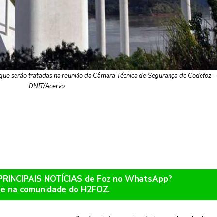
que serão tratadas na reunião da Câmara Técnica de Segurança do Codefoz - 
DNIT/Acervo
 PRINCIPAIS NOTÍCIAS de Foz no WhatsApp?
re na comunidade do H2FOZ.