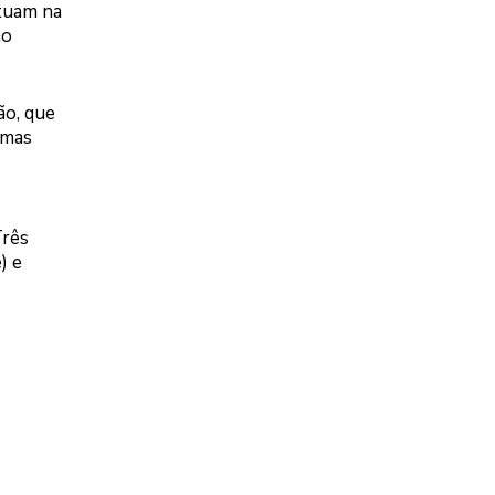
atuam na
no
ão, que
emas
Três
) e