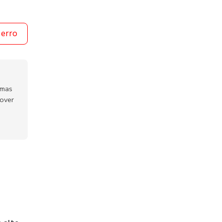
 erro
emas
mover