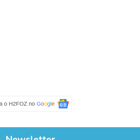
ga o H2FOZ no
G
o
o
g
l
e
Newsletter