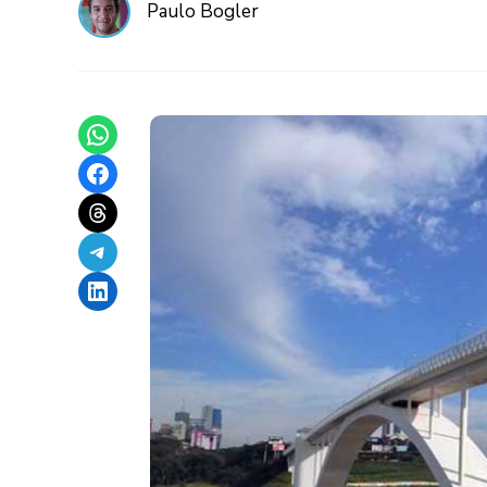
Paulo Bogler
Share on WhatsApp
Share on Facebook
Share on Threads
Share on Telegram
Share on LinkedIn