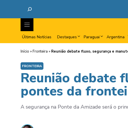
Últimas Notícias
Destaques
Paraguai
Argentina
Início
»
Fronteira
»
Reunião debate fluxo, segurança e manute
FRONTEIRA
Reunião debate f
pontes da frontei
A segurança na Ponte da Amizade será o princi