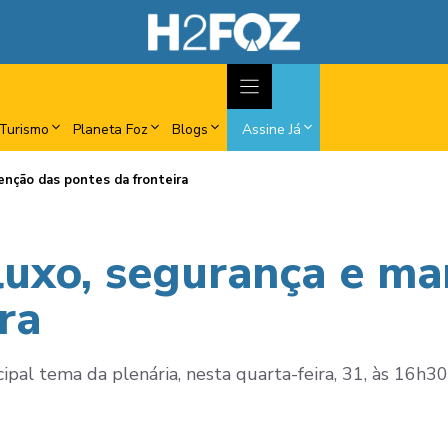
Turismo
Planeta Foz
Blogs
Assine Já
nção das pontes da fronteira
luxo, segurança e m
ra
pal tema da plenária, nesta quarta-feira, 31, às 16h30