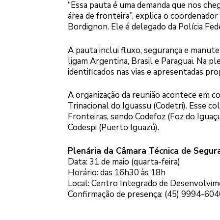
“Essa pauta é uma demanda que nos chego
área de fronteira”, explica o coordenado
Bordignon. Ele é delegado da Polícia Fed
A pauta inclui fluxo, segurança e manut
ligam Argentina, Brasil e Paraguai. Na p
identificados nas vias e apresentadas pr
A organização da reunião acontece em 
Trinacional do Iguassu (Codetri). Esse 
Fronteiras, sendo Codefoz (Foz do Iguaçu
Codespi (Puerto Iguazú).
Plenária da Câmara Técnica de Segur
Data: 31 de maio (quarta-feira)
Horário: das 16h30 às 18h
Local: Centro Integrado de Desenvolvime
Confirmação de presença: (45) 9994-60