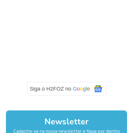
Siga o H2FOZ no
G
o
o
g
l
e
Newsletter
Cadastre-se na nossa newsletter e fique por dentro