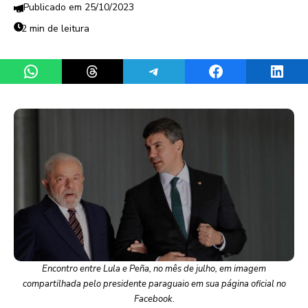
25/10/2023
2 min de leitura
Share on WhatsApp
Share on Threads
Share on Telegram
Share on Facebook
Share 
Encontro entre Lula e Peña, no mês de julho, em imagem
compartilhada pelo presidente paraguaio em sua página oficial no
Facebook.