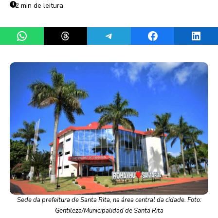
2 min de leitura
Share on WhatsApp
Share on Threads
Share on Telegram
Share on Facebook
Share 
Sede da prefeitura de Santa Rita, na área central da cidade. Foto:
Gentileza/Municipalidad de Santa Rita