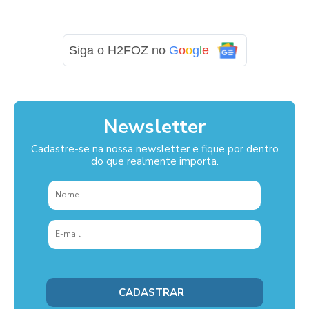
Siga o H2FOZ no
G
o
o
g
l
e
Newsletter
Cadastre-se na nossa newsletter e fique por dentro
do que realmente importa.