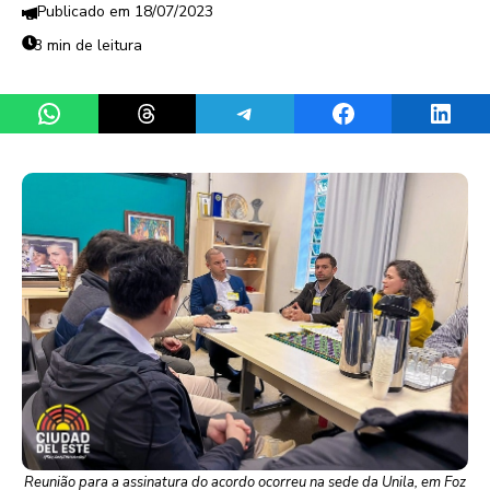
18/07/2023
3 min de leitura
Share on WhatsApp
Share on Threads
Share on Telegram
Share on Facebook
Share 
Reunião para a assinatura do acordo ocorreu na sede da Unila, em Foz