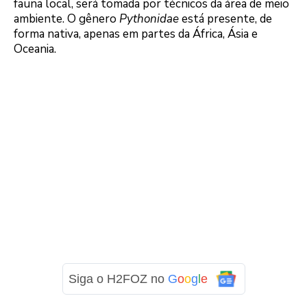
fauna local, será tomada por técnicos da área de meio
ambiente. O gênero
Pythonidae
está presente, de
forma nativa, apenas em partes da África, Ásia e
Oceania.
Siga o H2FOZ no
G
o
o
g
l
e