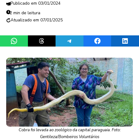
03/01/2024
2 min de leitura
07/01/2025
Share on WhatsApp
Share on Threads
Share on Telegram
Share on Facebook
Share 
Cobra foi levada ao zoológico da capital paraguaia. Foto:
Gentileza/Bombeiros Voluntários