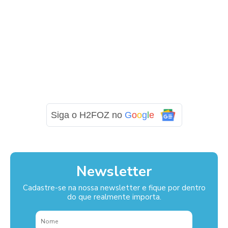
Siga o H2FOZ no
G
o
o
g
l
e
Newsletter
Cadastre-se na nossa newsletter e fique por dentro
do que realmente importa.