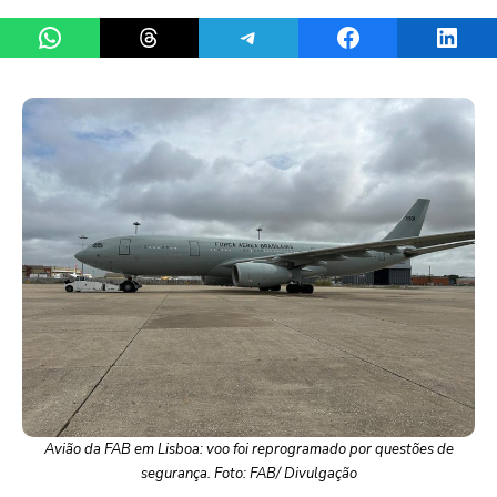
Share on WhatsApp
Share on Threads
Share on Telegram
Share on Facebook
Share 
Avião da FAB em Lisboa: voo foi reprogramado por questões de
segurança. Foto: FAB/ Divulgação