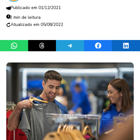
01/12/2021
2 min de leitura
05/08/2022
Share on WhatsApp
Share on Threads
Share on Telegram
Share on Facebook
Share 