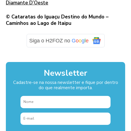
Diamante D’Oeste
© Cataratas do Iguaçu Destino do Mundo –
Caminhos ao Lago de Itaipu
Siga o H2FOZ no
G
o
o
g
l
e
Newsletter
Cadastre-se na nossa newsletter e fique por dentro
do que realmente importa.