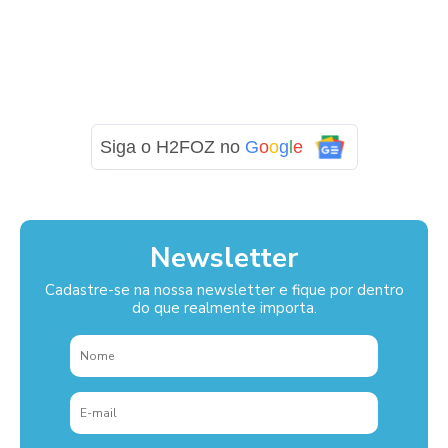
Siga o H2FOZ no
G
o
o
g
l
e
Newsletter
Cadastre-se na nossa newsletter e fique por dentro
do que realmente importa.