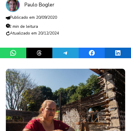
Paulo Bogler
20/09/2020
2 min de leitura
20/12/2024
Share on WhatsApp
Share on Threads
Share on Telegram
Share on Facebook
Share 