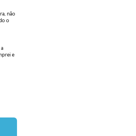
ra, não
do o
o
 a
mprei e