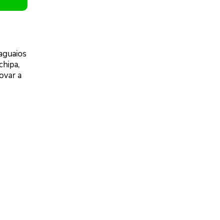
aguaios
chipa,
ovar a