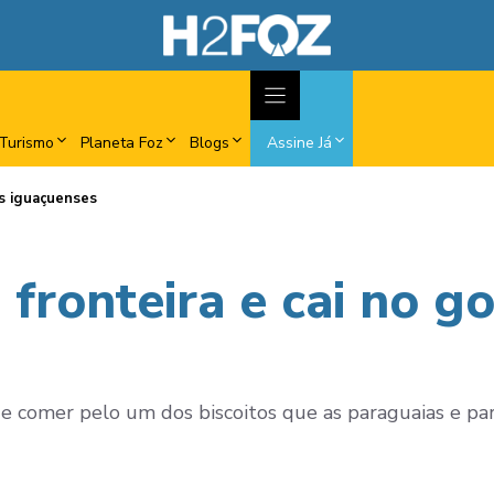
Turismo
Planeta Foz
Blogs
Assine Já
os iguaçuenses
 fronteira e cai no g
comer pelo um dos biscoitos que as paraguaias e par