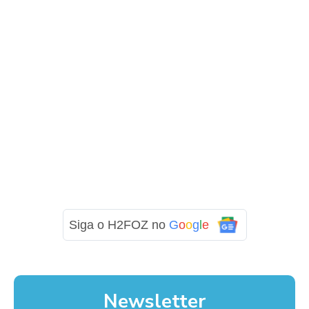
Siga o H2FOZ no
G
o
o
g
l
e
Newsletter