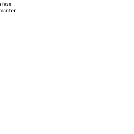
 fase
 manter