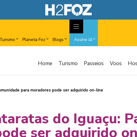
Turismo
Planeta Foz
Blogs
Assine Já
Home
Turismo
Passeios
Voos
Ho
omunidade para moradores pode ser adquirido on-line
taratas do Iguaçu: 
ode ser adquirido on