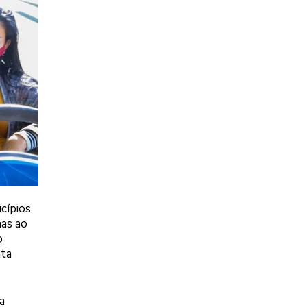
cípios
has ao
o
nta
a