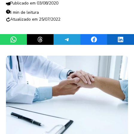
03/08/2020
4 min de leitura
25/07/2022
Share on WhatsApp
Share on Threads
Share on Telegram
Share on Facebook
Share 