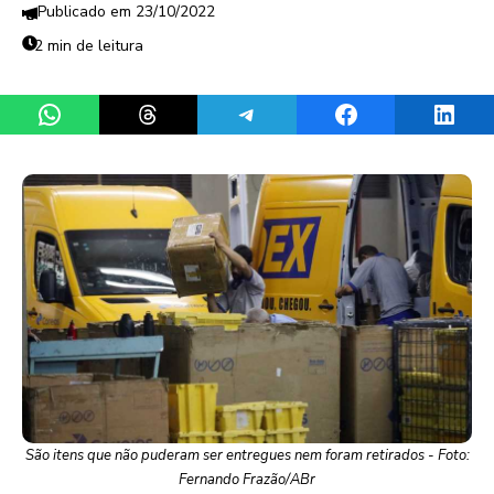
23/10/2022
2 min de leitura
Share on WhatsApp
Share on Threads
Share on Telegram
Share on Facebook
Share 
São itens que não puderam ser entregues nem foram retirados - Foto:
Fernando Frazão/ABr