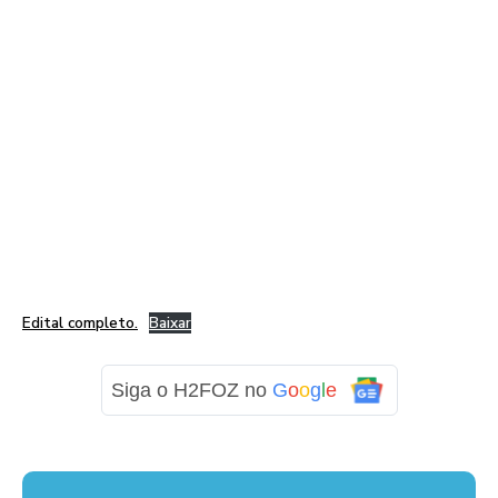
Edital completo.
Baixar
Siga o H2FOZ no
G
o
o
g
l
e