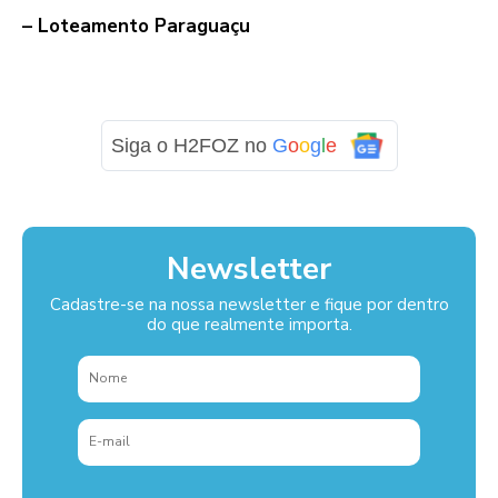
– Loteamento Paraguaçu
Siga o H2FOZ no
G
o
o
g
l
e
Newsletter
Cadastre-se na nossa newsletter e fique por dentro
do que realmente importa.