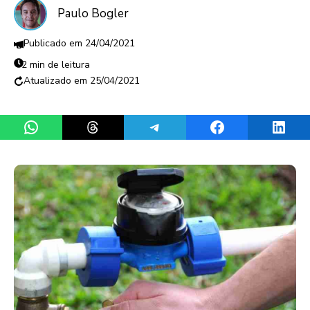
Paulo Bogler
24/04/2021
2 min de leitura
25/04/2021
Share on WhatsApp
Share on Threads
Share on Telegram
Share on Facebook
Share 