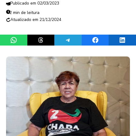
02/03/2023
2 min de leitura
21/12/2024
Share on WhatsApp
Share on Threads
Share on Telegram
Share on Facebook
Share 