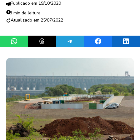
19/10/2020
3 min de leitura
25/07/2022
Share on WhatsApp
Share on Threads
Share on Telegram
Share on Facebook
Share 