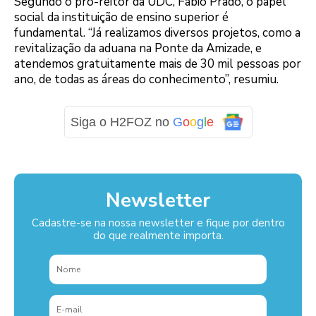
Segundo o pró-reitor da UDC, Fábio Prado, o papel
social da instituição de ensino superior é
fundamental. “Já realizamos diversos projetos, como a
revitalização da aduana na Ponte da Amizade, e
atendemos gratuitamente mais de 30 mil pessoas por
ano, de todas as áreas do conhecimento”, resumiu.
Siga o H2FOZ no
G
o
o
g
l
e
Newsletter
Cadastre-se na nossa newsletter e fique por dentro
do que realmente importa.