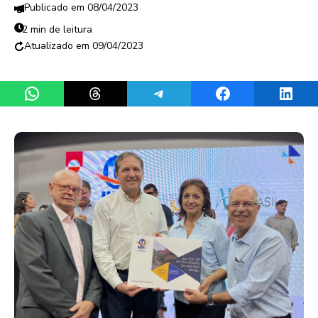
08/04/2023
2 min de leitura
09/04/2023
Share on WhatsApp
Share on Threads
Share on Telegram
Share on Facebook
Share 