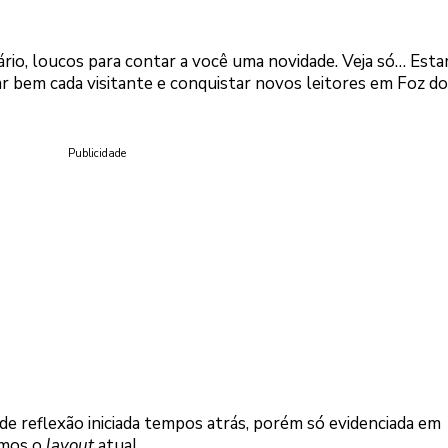
ário, loucos para contar a você uma novidade. Veja só… Est
r bem cada visitante e conquistar novos leitores em Foz do
Publicidade
e reflexão iniciada tempos atrás, porém só evidenciada em
amos o
layout
atual.