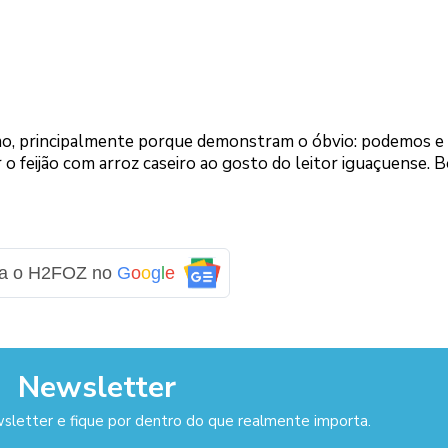
imo, principalmente porque demonstram o óbvio: podemos e
o feijão com arroz caseiro ao gosto do leitor iguaçuense. Bo
ga o H2FOZ no
G
o
o
g
l
e
Newsletter
sletter e fique por dentro do que realmente importa.