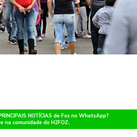
 PRINCIPAIS NOTÍCIAS de Foz no WhatsApp?
re na comunidade do H2FOZ.