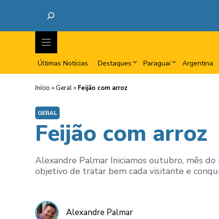
Últimas Notícias
Destaques
Paraguai
Argentina
Início
»
Geral
»
Feijão com arroz
GERAL
Feijão com arroz
Alexandre Palmar Iniciamos outubro, mês do n
objetivo de tratar bem cada visitante e conquis
Alexandre Palmar