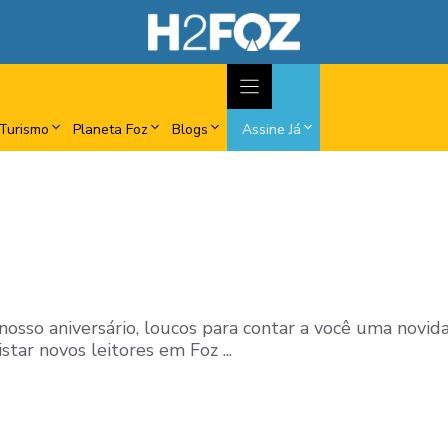
Turismo
Planeta Foz
Blogs
Assine Já
osso aniversário, loucos para contar a você uma novi
tar novos leitores em Foz ...