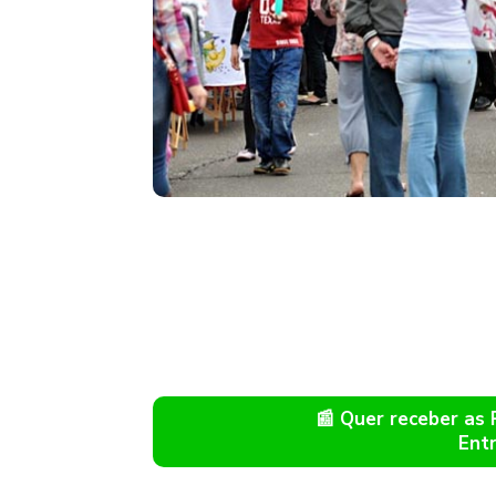
📰 Quer receber as
Ent