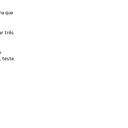
ha que
ar três
o
, teste