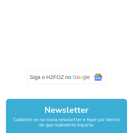
Siga o H2FOZ no
G
o
o
g
l
e
Newsletter
Cadastre-se na nossa newsletter e fique por dentro
do que realmente importa.