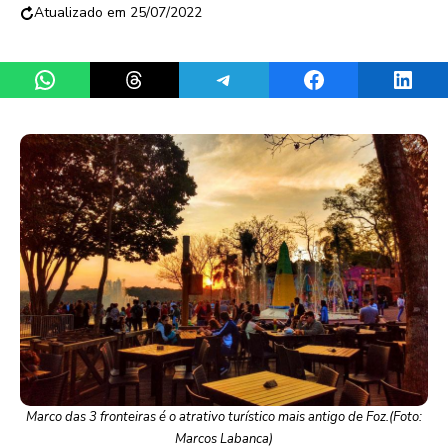
25/07/2022
Share on WhatsApp
Share on Threads
Share on Telegram
Share on Facebook
Share 
Marco das 3 fronteiras é o atrativo turístico mais antigo de Foz.(Foto:
Marcos Labanca)