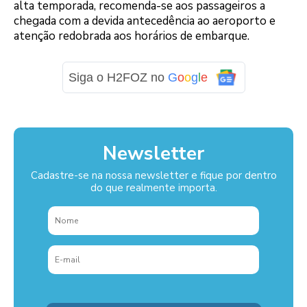
alta temporada, recomenda-se aos passageiros a
chegada com a devida antecedência ao aeroporto e
atenção redobrada aos horários de embarque.
Siga o H2FOZ no
G
o
o
g
l
e
Newsletter
Cadastre-se na nossa newsletter e fique por dentro
do que realmente importa.