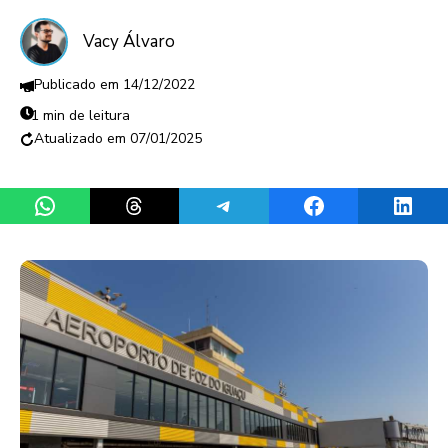
Vacy Álvaro
14/12/2022
1 min de leitura
07/01/2025
Share on WhatsApp
Share on Threads
Share on Telegram
Share on Facebook
Share 