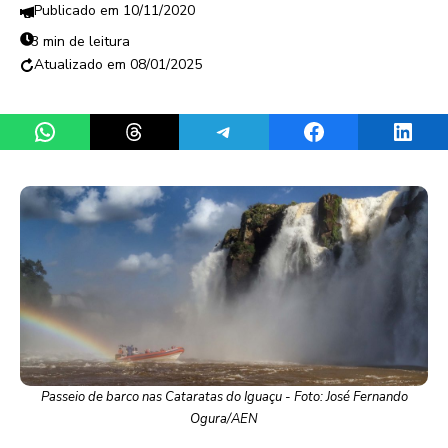
10/11/2020
3 min de leitura
08/01/2025
Share on WhatsApp
Share on Threads
Share on Telegram
Share on Facebook
Share 
Passeio de barco nas Cataratas do Iguaçu - Foto: José Fernando
Ogura/AEN