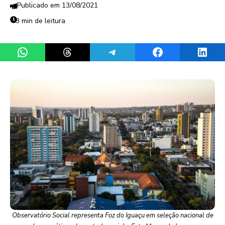
13/08/2021
3 min de leitura
Share on WhatsApp
Share on Threads
Share on Telegram
Share on Facebook
Share 
Observatório Social representa Foz do Iguaçu em seleção nacional de