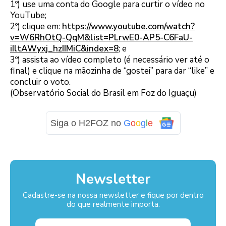
1º) use uma conta do Google para curtir o vídeo no
YouTube;
2º) clique em:
https://www.youtube.com/watch?
v=W6RhOtQ-QqM&list=PLrwE0-AP5-C6FaU-
iIltAWyxj_hzIIMiC&index=8
; e
3º) assista ao vídeo completo (é necessário ver até o
final) e clique na mãozinha de “gostei” para dar “like” e
concluir o voto.
(Observatório Social do Brasil em Foz do Iguaçu)
Siga o H2FOZ no
G
o
o
g
l
e
Newsletter
Cadastre-se na nossa newsletter e fique por dentro
do que realmente importa.