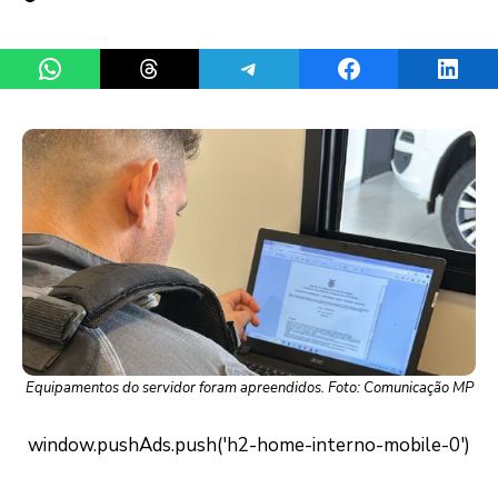
Share on WhatsApp
Share on Threads
Share on Telegram
Share on Facebook
Share 
Equipamentos do servidor foram apreendidos. Foto: Comunicação MP