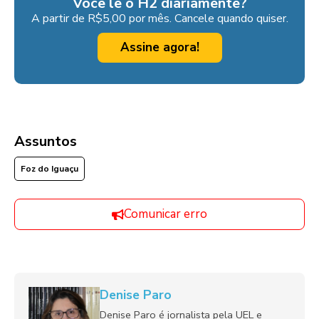
Você lê o H2 diariamente?
A partir de R$5,00 por mês. Cancele quando quiser.
Assine agora!
Assuntos
Foz do Iguaçu
Comunicar erro
Denise Paro
Denise Paro é jornalista pela UEL e