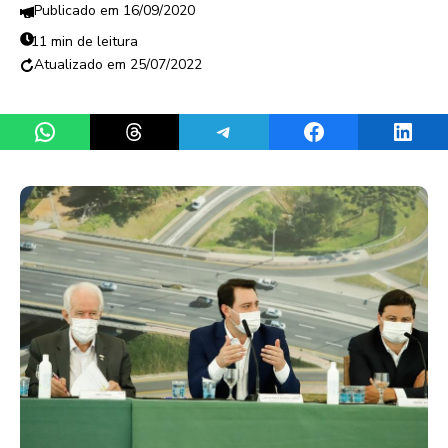
16/09/2020
11 min de leitura
25/07/2022
Share on WhatsApp
Share on Threads
Share on Telegram
Share on Facebook
Share 