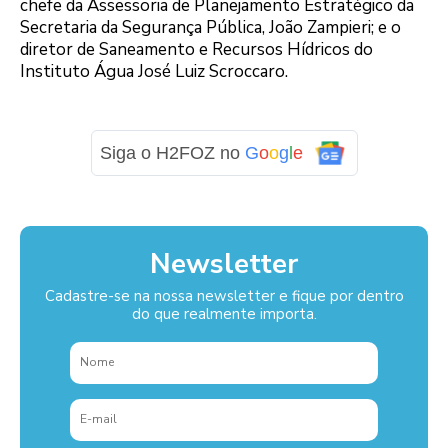
chefe da Assessoria de Planejamento Estratégico da
Secretaria da Segurança Pública, João Zampieri; e o
diretor de Saneamento e Recursos Hídricos do
Instituto Água José Luiz Scroccaro.
Siga o H2FOZ no
G
o
o
g
l
e
Newsletter
Cadastre-se na nossa newsletter e fique por dentro
do que realmente importa.