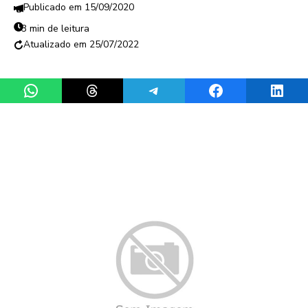
15/09/2020
3 min de leitura
25/07/2022
Share on WhatsApp
Share on Threads
Share on Telegram
Share on Facebook
Share 