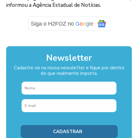
informou a Agência Estadual de Notícias.
Siga o H2FOZ no
G
o
o
g
l
e
Newsletter
Cadastre-se na nossa newsletter e fique por dentro
do que realmente importa.