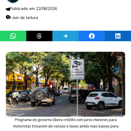
22/06/2026
4 min de leitura
Share on WhatsApp
Share on Threads
Share on Telegram
Share on Facebook
Share 
Programa do governo libera crédito com juros menores para
motoristas trocarem de veículo e taxas ainda mais baixas para