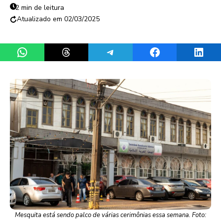
2 min de leitura
02/03/2025
Share on WhatsApp
Share on Threads
Share on Telegram
Share on Facebook
Share 
Mesquita está sendo palco de várias cerimônias essa semana. Foto: