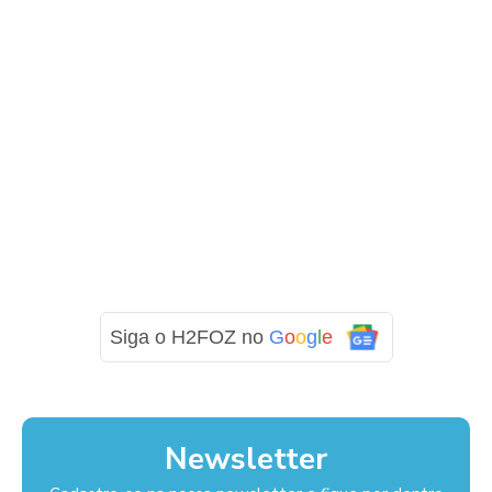
Siga o H2FOZ no
G
o
o
g
l
e
Newsletter