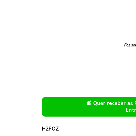
Foz so
📰 Quer receber as
Ent
H2FOZ