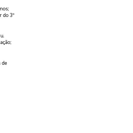
nos;
r do 3º
u.
ação;
s de