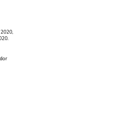
 2020,
020.
ador