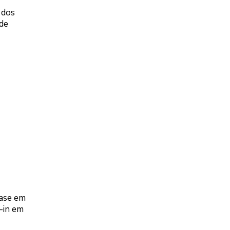
 dos
ade
base em
-in em