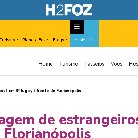
Turismo
Planeta Foz
Blogs
Assine Já
Home
Turismo
Passeios
Voos
Ho
tá em 3º lugar, à frente de Florianópolis
iagem de estrangeiros
e Florianópolis