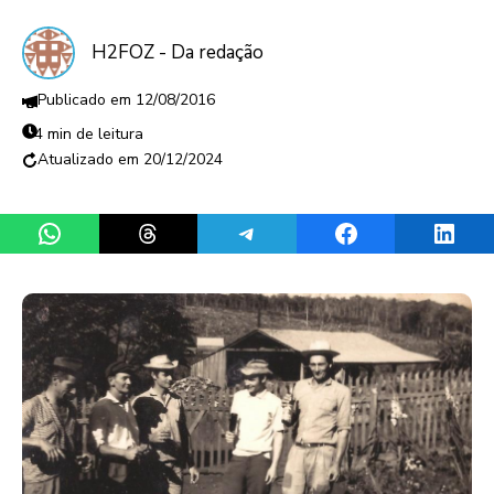
H2FOZ - Da redação
12/08/2016
4 min de leitura
20/12/2024
Share on WhatsApp
Share on Threads
Share on Telegram
Share on Facebook
Share 