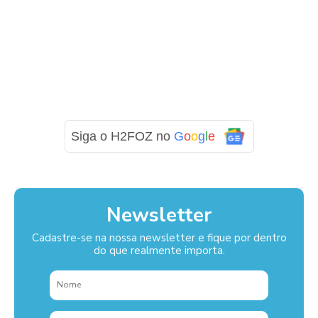
Siga o H2FOZ no
G
o
o
g
l
e
Newsletter
Cadastre-se na nossa newsletter e fique por dentro
do que realmente importa.