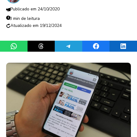
24/10/2020
3 min de leitura
19/12/2024
Share on WhatsApp
Share on Threads
Share on Telegram
Share on Facebook
Share 