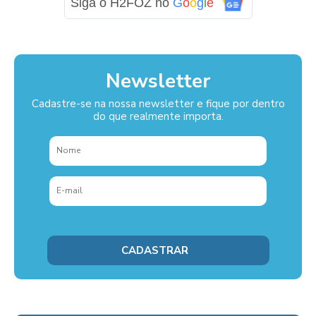
Siga o H2FOZ no
G
o
o
g
l
e
Newsletter
Cadastre-se na nossa newsletter e fique por dentro
do que realmente importa.