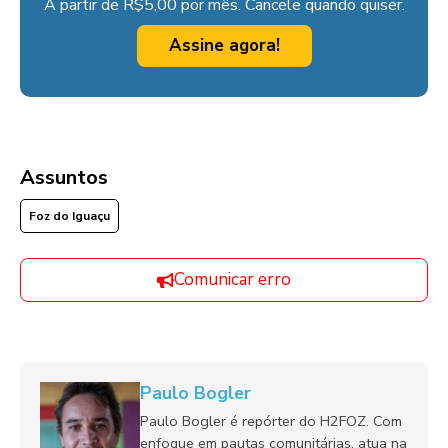
A partir de R$5,00 por mês. Cancele quando quiser.
Assine agora!
Assuntos
Foz do Iguaçu
Comunicar erro
Paulo Bogler
Paulo Bogler é repórter do H2FOZ. Com
enfoque em pautas comunitárias, atua na