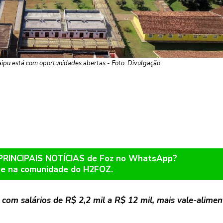
aipu está com oportunidades abertas - Foto: Divulgação
 PRINCIPAIS NOTÍCIAS de Foz no WhatsApp?
re na comunidade do H2FOZ.
, com salários de R$ 2,2 mil a R$ 12 mil, mais vale-alime