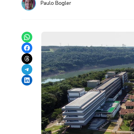
Paulo Bogler
Share on WhatsApp
Share on Facebook
Share on Threads
Share on Telegram
Share on LinkedIn