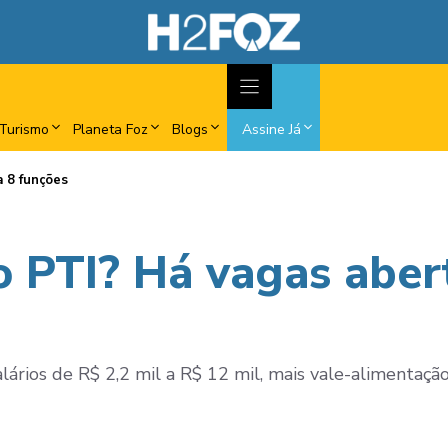
Turismo
Planeta Foz
Blogs
Assine Já
a 8 funções
o PTI? Há vagas aber
alários de R$ 2,2 mil a R$ 12 mil, mais vale-alimentaçã