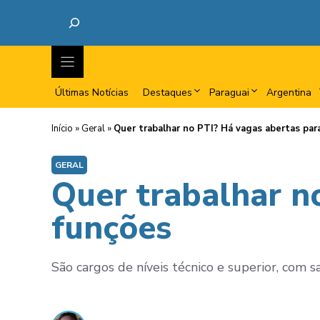
Últimas Notícias
Destaques
Paraguai
Argentina
Início
»
Geral
»
Quer trabalhar no PTI? Há vagas abertas par
GERAL
Quer trabalhar n
funções
São cargos de níveis técnico e superior, com s