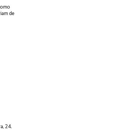
 como
riam de
a, 24.