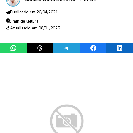
26/04/2021
3 min de leitura
08/01/2025
Share on WhatsApp
Share on Threads
Share on Telegram
Share on Facebook
Share 