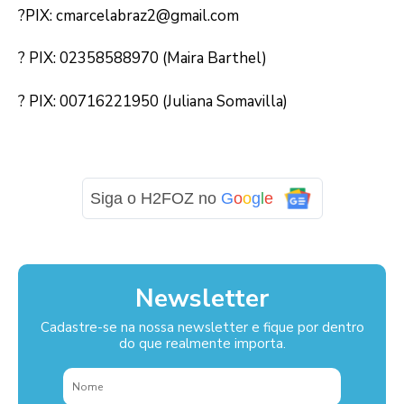
?PIX: cmarcelabraz2@gmail.com
? PIX: 02358588970 (Maira Barthel)
? PIX: 00716221950 (Juliana Somavilla)
Siga o H2FOZ no
G
o
o
g
l
e
Newsletter
Cadastre-se na nossa newsletter e fique por dentro
do que realmente importa.