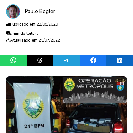
Paulo Bogler
22/08/2020
2 min de leitura
25/07/2022
Share on WhatsApp
Share on Threads
Share on Telegram
Share on Facebook
Share 