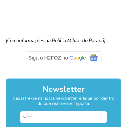
(Com informações da Polícia Militar do Paraná)
Siga o H2FOZ no
G
o
o
g
l
e
Newsletter
Cadastre-se na nossa newsletter e fique por dentro
do que realmente importa.