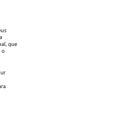
eus
a
nal, que
u o
our
ara