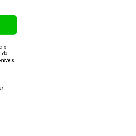
o e
l da
oníveis
er