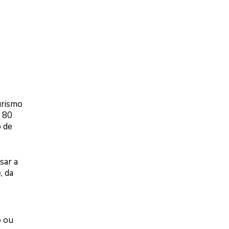
urismo
e 80
o de
sar a
, da
o ou