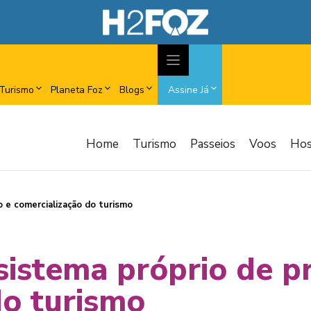
Turismo
Planeta Foz
Blogs
Assine Já
Home
Turismo
Passeios
Voos
Ho
o e comercialização do turismo
 sistema próprio de 
do turismo