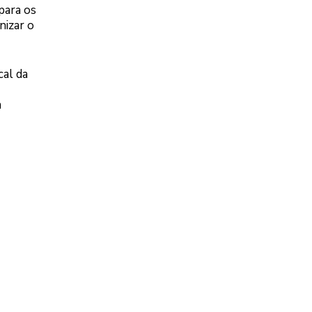
para os
nizar o
cal da
a