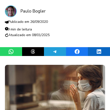
Paulo Bogler
26/09/2020
9 min de leitura
08/01/2025
Share on WhatsApp
Share on Threads
Share on Telegram
Share on Facebook
Share 