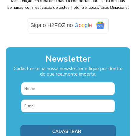
Manutenção em cada uma das 14 comportas dura cerca de duas
semanas, com realização de testes. Foto: Gentileza/Itaipu Binacional
Siga o H2FOZ no
G
o
o
g
l
e
Newsletter
Cadastre-se na nossa newsletter e fique por dentro
do que realmente importa.