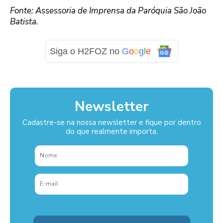
Fonte: Assessoria de Imprensa da Paróquia São João
Batista.
Siga o H2FOZ no
G
o
o
g
l
e
Newsletter
Cadastre-se na nossa newsletter e fique por dentro
do que realmente importa.