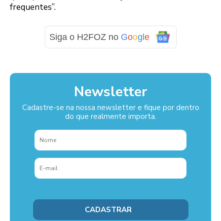
frequentes”.
Siga o H2FOZ no
G
o
o
g
l
e
Newsletter
Cadastre-se na nossa newsletter e fique por dentro
do que realmente importa.