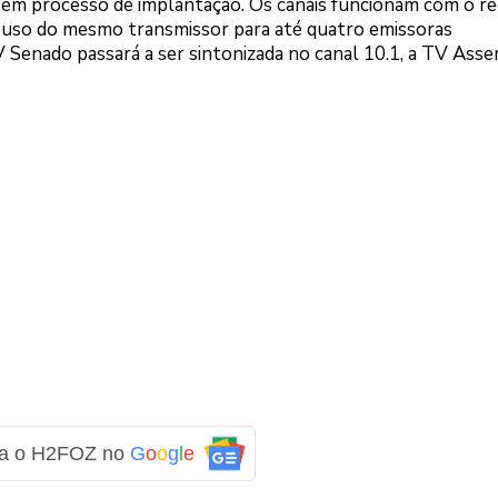
 em processo de implantação. Os canais funcionam com o r
o uso do mesmo transmissor para até quatro emissoras
V Senado passará a ser sintonizada no canal 10.1, a TV Asse
ga o H2FOZ no
G
o
o
g
l
e