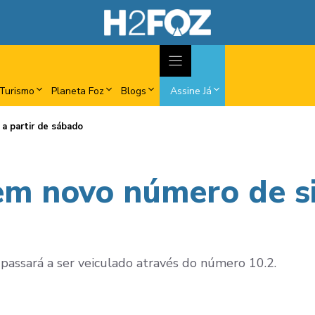
Turismo
Planeta Foz
Blogs
Assine Já
a partir de sábado
m novo número de sin
passará a ser veiculado através do número 10.2.