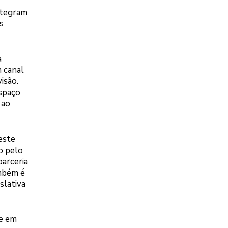
ntegram
s
a
m canal
isão.
espaço
 ao
este
o pelo
parceria
ambém é
slativa
ce em