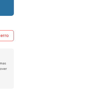
 erro
emas
mover