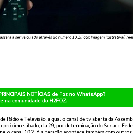
ssará a ser veiculado através do número 10.2(Foto: Imagem ilustrativa/FreeP
 PRINCIPAIS NOTÍCIAS de Foz no WhatsApp?
re na comunidade do H2FOZ.
de Rádio e Televisão, a qual o canal de tv aberta da Assemb
 do próximo sábado, dia 29, por determinação do Senado Feder
 pelo canal 10.2. A alteração acontece também com outros