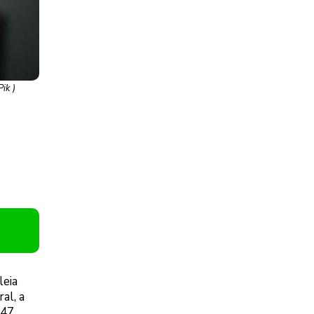
ik )
leia
al, a
 47