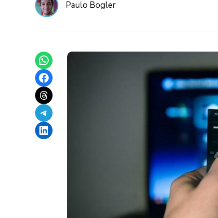
Paulo Bogler
Share on WhatsApp
Share on Facebook
Share on Threads
Share on Telegram
Share on LinkedIn