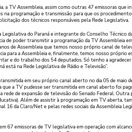
ia, a TV Assembleia, assim como outras 47 emissoras que i
stes na programação e transmissão para que os procedimento
licitação dos técnicos responsáveis pela Rede Legislativa.
 Legislativa do Paraná e integrante do Conselho Técnico d
ncia de poder transmitir a programação da TV Assembleia e
 anos de Assembleia que temos nosso próprio canal de telev
cia para a Assembleia e, finalmente, temos nosso próprio 
entar e do trabalho dos 54 deputados. Só tenho a agradecer
á está na Rede Legislativa de Rádio e Televisão”.
ransmitida em seu próprio canal aberto no dia 05 de maio d
a que a TV pudesse ser transmitida em canal aberto foi pag
 da rede de expansão de televisão do Senado Federal. Outra 
ucativa). Além de assistir à programação em TV aberta, t
al 16 da Claro/Net e pelas redes sociais da Assembleia Legi
 tem 67 emissoras de TV legislativa em operação com alcan