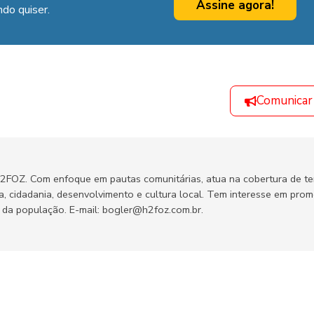
Assine agora!
do quiser.
Comunicar
H2FOZ. Com enfoque em pautas comunitárias, atua na cobertura de t
ca, cidadania, desenvolvimento e cultura local. Tem interesse em pro
no da população. E-mail: bogler@h2foz.com.br.