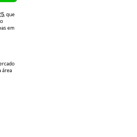
25
, que
do
soas em
mercado
a área