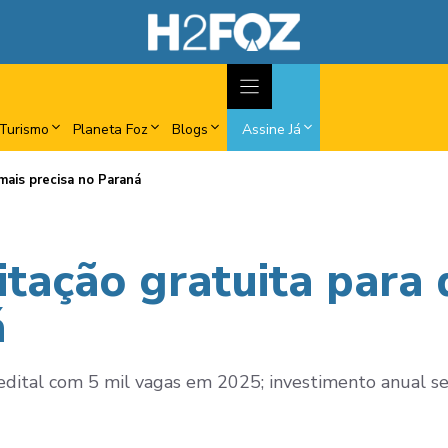
Turismo
Planeta Foz
Blogs
Assine Já
mais precisa no Paraná
litação gratuita para
á
o edital com 5 mil vagas em 2025; investimento anual s