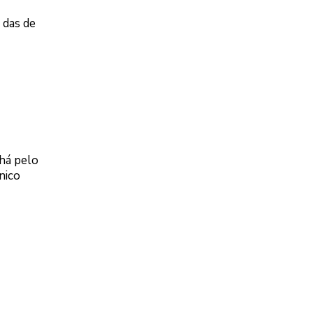
 das de
 há pelo
nico