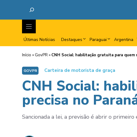
Últimas Notícias
Destaques
Paraguai
Argentina
Início
»
GovPR
»
CNH Social: habilitação gratuita para quem 
Carteira de motorista de graça
GOVPR
CNH Social: habi
precisa no Paran
Sancionada a lei, a previsão é abrir o primeir