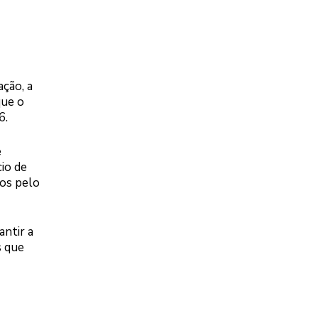
ação, a
que o
6.
e
io de
dos pelo
antir a
s que