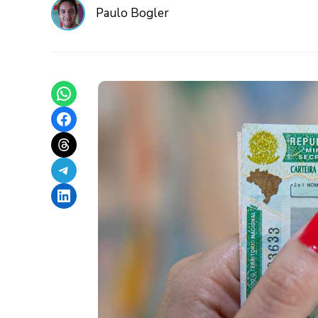
Paulo Bogler
Share on WhatsApp
Share on Facebook
Share on Threads
Share on Telegram
Share on LinkedIn