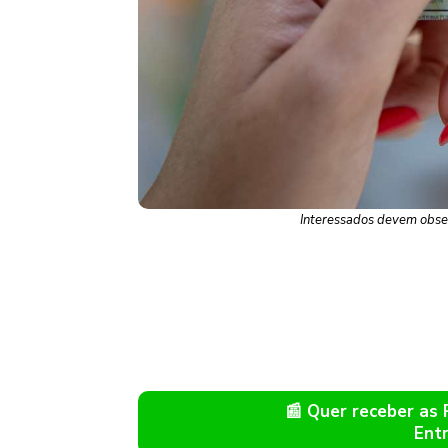
Interessados devem obser
📰 Quer receber as
Ent