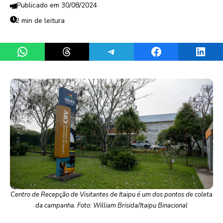
30/08/2024
2 min de leitura
Share on WhatsApp
Share on Threads
Share on Telegram
Share on Facebook
Share 
Centro de Recepção de Visitantes de Itaipu é um dos pontos de coleta
da campanha. Foto: William Brisida/Itaipu Binacional