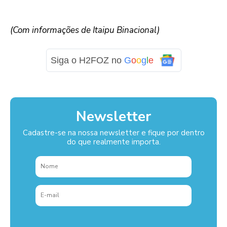
(Com informações de Itaipu Binacional)
Siga o H2FOZ no
G
o
o
g
l
e
Newsletter
Cadastre-se na nossa newsletter e fique por dentro
do que realmente importa.