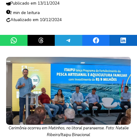
13/11/2024
2 min de leitura
10/12/2024
Share on WhatsApp
Share on Threads
Share on Telegram
Share on Facebook
Share 
Cerimônia ocorreu em Matinhos, no litoral paranaense. Foto: Natalie
Ribeiro/Itaipu Binacional